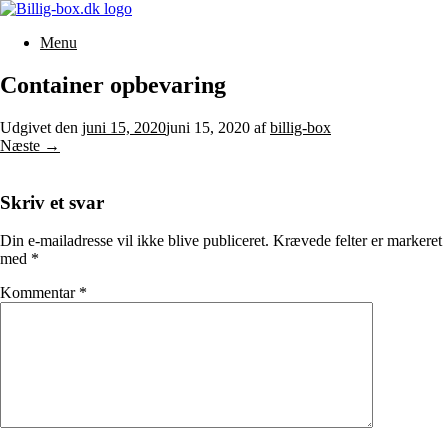
Gå
til
Menu
indhold
Container opbevaring
Udgivet den
juni 15, 2020
juni 15, 2020
af
billig-box
Næste →
Skriv et svar
Din e-mailadresse vil ikke blive publiceret.
Krævede felter er markeret
med
*
Kommentar
*