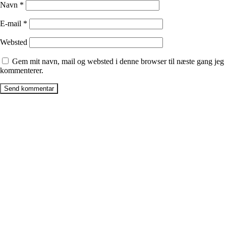
Navn
*
E-mail
*
Websted
Gem mit navn, mail og websted i denne browser til næste gang jeg
kommenterer.
Firma
Billig-box ApS
CVR: 40593977
Læsøvej 3b
8382, Hinnerup
Billig-box Galten ApS
CVR: 42707066
Mindevej 7,
8464, Galten
Billig-box Malling ApS