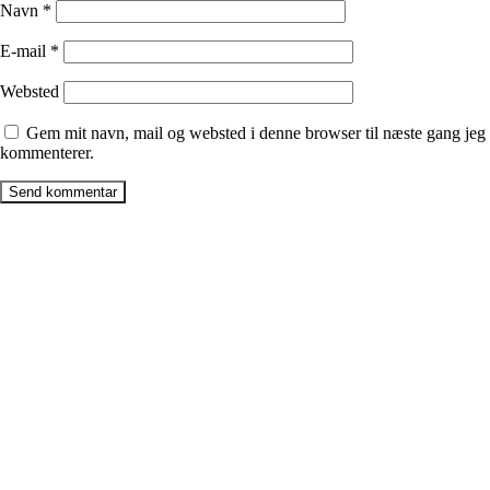
Navn
*
E-mail
*
Websted
Gem mit navn, mail og websted i denne browser til næste gang jeg
kommenterer.
Firma
Billig-box ApS
CVR: 40593977
Læsøvej 3b
8382, Hinnerup
Billig-box Galten ApS
CVR: 42707066
Mindevej 7,
8464, Galten
Billig-box Malling ApS