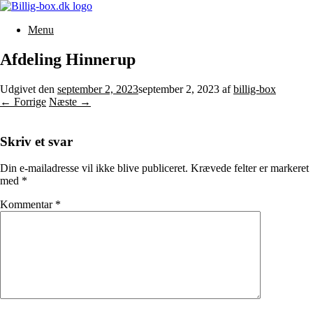
Gå
til
Menu
indhold
Afdeling Hinnerup
Udgivet den
september 2, 2023
september 2, 2023
af
billig-box
← Forrige
Næste →
Skriv et svar
Din e-mailadresse vil ikke blive publiceret.
Krævede felter er markeret
med
*
Kommentar
*