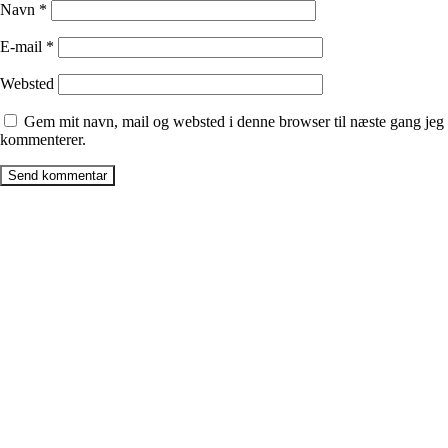
Navn
*
E-mail
*
Websted
Gem mit navn, mail og websted i denne browser til næste gang jeg
kommenterer.
Firma
Billig-box ApS
CVR: 40593977
Læsøvej 3b
8382, Hinnerup
Billig-box Galten ApS
CVR: 42707066
Mindevej 7,
8464, Galten
Billig-box Malling ApS