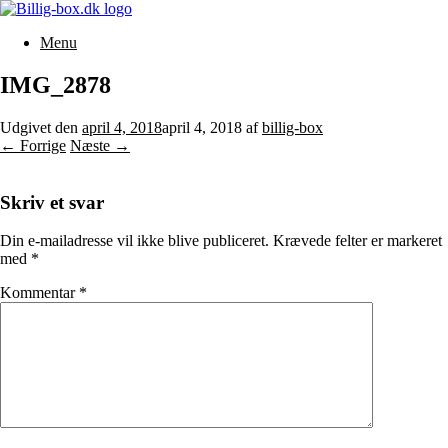
Gå
til
Menu
indhold
IMG_2878
Udgivet den
april 4, 2018
april 4, 2018
af
billig-box
← Forrige
Næste →
Skriv et svar
Din e-mailadresse vil ikke blive publiceret.
Krævede felter er markeret
med
*
Kommentar
*