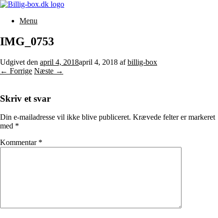
Gå
til
Menu
indhold
IMG_0753
Udgivet den
april 4, 2018
april 4, 2018
af
billig-box
← Forrige
Næste →
Skriv et svar
Din e-mailadresse vil ikke blive publiceret.
Krævede felter er markeret
med
*
Kommentar
*