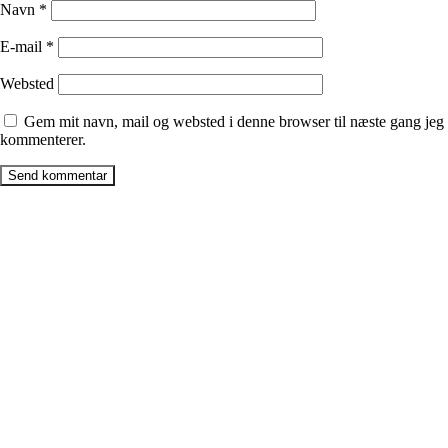
Navn
*
E-mail
*
Websted
Gem mit navn, mail og websted i denne browser til næste gang jeg
kommenterer.
Firma
Billig-box ApS
CVR: 40593977
Læsøvej 3b
8382, Hinnerup
Billig-box Galten ApS
CVR: 42707066
Mindevej 7,
8464, Galten
Billig-box Malling ApS